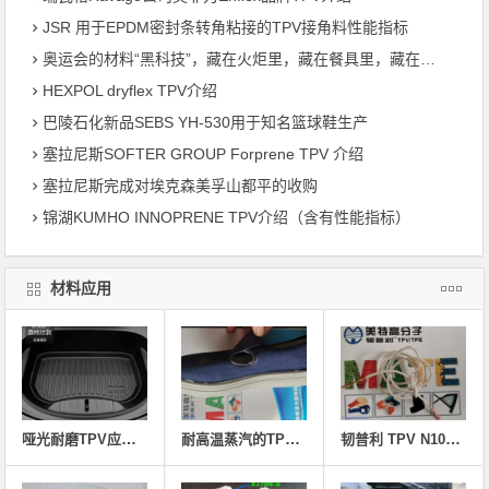
JSR 用于EPDM密封条转角粘接的TPV接角料性能指标
奥运会的材料“黑科技”，藏在火炬里，藏在餐具里，藏在服装里
HEXPOL dryflex TPV介绍
巴陵石化新品SEBS YH-530用于知名篮球鞋生产
塞拉尼斯SOFTER GROUP Forprene TPV 介绍
塞拉尼斯完成对埃克森美孚山都平的收购
锦湖KUMHO INNOPRENE TPV介绍（含有性能指标）
材料应用
哑光耐磨TPV应用于汽车脚垫面层
耐高温蒸汽的TPV鞋底
韧普利 TPV N1090AN-W应用在电容器线缆