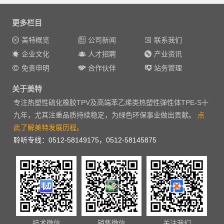
更多栏目
美特概览
公司新闻
联系我们
企业文化
人才招聘
产业资讯
免责申明
合作伙伴
站务管理
关于美特
专注热塑性硫化橡胶TPV及高端苯乙烯类热塑性弹性体TPE-S十
九年，尤其注重品质持续稳定，为绿色环保事业做出贡献。
点
此了解美特发展历程。
聆听专线：0512-58149175，0512-58145875
技术微信
销售微信
关注我们