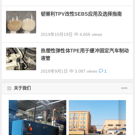
韧普利TPV改性SEBS应用及选择指南
2019年10月19日
4,666 views
热塑性弹性体TPE用于缓冲固定汽车制动
液管
2018年9月1日
3,087 views
1
关于我们