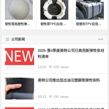
韧性哥热塑性弹性体TPE K045G1用于宠物玩具球
韧性哥TPE应用于窗帘静音拉珠制头
韧普利TPV应用于卡车油箱垫带
公司新闻
2025-第4季度美特公司已商用新弹性体材
料清单
12/25
106 views
美特公司推出低出油注塑脚垫弹性体料
05/13
195 views